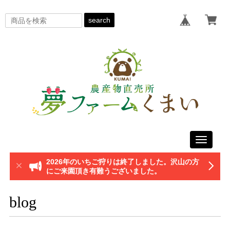
search
Toggle
navigati
2026年のいちご狩りは終了しました。沢山の方
にご来園頂き有難うございました。
blog