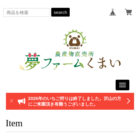
search
Toggle
navigati
2026年のいちご狩りは終了しました。沢山の方
にご来園頂き有難うございました。
Item