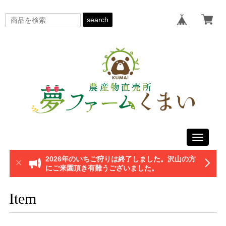
search
Toggle
navigati
2026年のいちご狩りは終了しました。沢山の方
にご来園頂き有難うございました。
Item