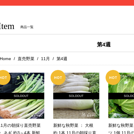
Item
商品一覧
第4週
Home
直売野菜
11月
第4週
SOLDOUT
SOLDOUT
SOLD
11月の朝採り直売野菜
新鮮な秋野菜 ： 大根
新鮮な秋野菜 
： ネギ 約3～4本 新鮮
約 1本 11月の朝採り直
ツ 1個 11