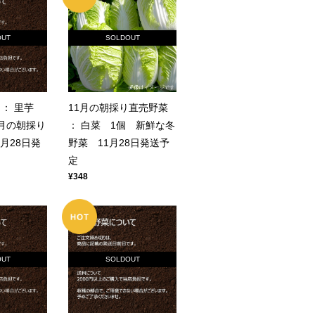
OUT
SOLDOUT
 ： 里芋
11月の朝採り直売野菜
1月の朝採り
： 白菜 1個 新鮮な冬
月28日発
野菜 11月28日発送予
定
¥348
OUT
SOLDOUT