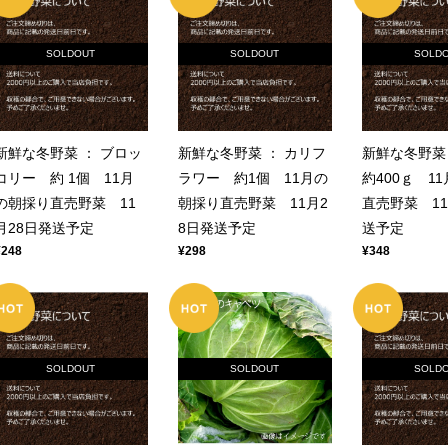
SOLDOUT
SOLDOUT
SOLD
新鮮な冬野菜 ： ブロッ
新鮮な冬野菜 ： カリフ
新鮮な冬野菜
コリー 約 1個 11月
ラワー 約1個 11月の
約400ｇ 1
の朝採り直売野菜 11
朝採り直売野菜 11月2
直売野菜 11
月28日発送予定
8日発送予定
送予定
¥248
¥298
¥348
SOLDOUT
SOLDOUT
SOLD