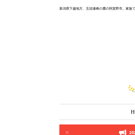
新潟県下越地方、五頭連峰の麓の阿賀野市。家族
H
2