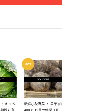
OUT
SOLDOUT
： キャベ
新鮮な秋野菜 ： 里芋 約
月の朝採り直
400ｇ 11月の朝採り直