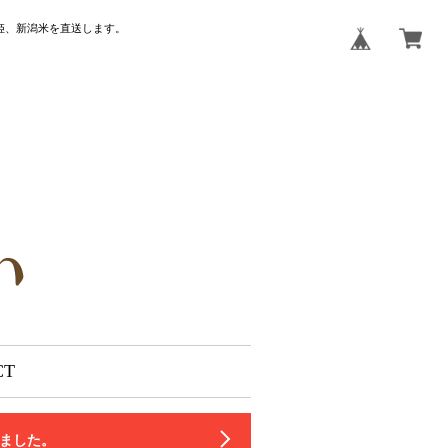
姫、新潟米を直送します。
CT
いました。